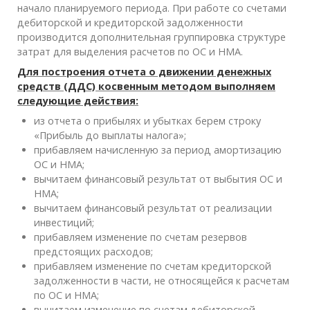
начало планируемого периода. При работе со счетами
дебиторской и кредиторской задолженности
производится дополнительная группировка структуре
затрат для выделения расчетов по ОС и НМА.
Для построения отчета о движении денежных
средств (ДДС) косвенным методом выполняем
следующие действия:
из отчета о прибылях и убытках берем строку
«Прибыль до выплаты налога»;
прибавляем начисленную за период амортизацию
ОС и НМА;
вычитаем финансовый результат от выбытия ОС и
НМА;
вычитаем финансовый результат от реализации
инвестиций;
прибавляем изменение по счетам резервов
предстоящих расходов;
прибавляем изменение по счетам кредиторской
задолженности в части, не относящейся к расчетам
по ОС и НМА;
вычитаем изменение по счетам дебиторской